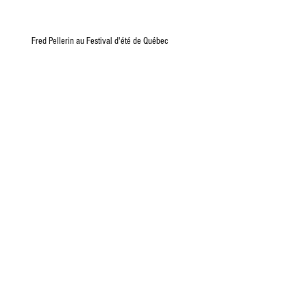
Fred Pellerin au Festival d'été de Québec
L'ADISQ couronne l'album «Plus tard qu'on pense» de
Fred Pellerin
Un fil du temps en or pour Fred Pellerin
Fred Pellerin reçoit un billet Platine!